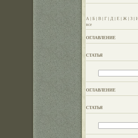
А
|
Б
|
В
|
Г
|
Д
|
Е
|
Ж
|
З
|
все
ОГЛАВЛЕНИЕ
СТАТЬЯ
ОГЛАВЛЕНИЕ
СТАТЬЯ