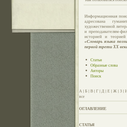
Информационная поис
адресована гуман
художественной литер
и преподавателям-фи
историей и теорией
«Словарь языка поэз
первой трети XX век
Статьи
Образные слова
Авторы
Поиск
А
|
Б
|
В
|
Г
|
Д
|
Е
|
Ж
|
З
|
все
ОГЛАВЛЕНИЕ
СТАТЬЯ