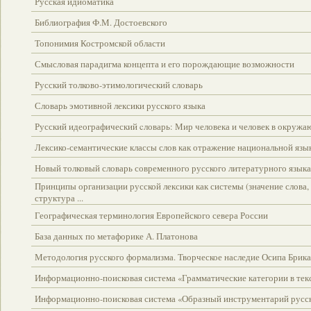
Русская идиоматика
Библиография Ф.М. Достоевского
Топонимия Костромской области
Смысловая парадигма концепта и его порождающие возможности
Русский толково-этимологический словарь
Словарь эмотивной лексики русского языка
Русский идеографический cловарь: Мир человека и человек в окружа
Лексико-семантические классы слов как отражение национальной язы
Новый толковый словарь современного русского литературного языка .
Принципы организации русской лексики как системы (значение слова,
структура ...
Географическая терминология Европейского севера России
База данных по метафорике А. Платонова
Методология русского формализма. Творческое наследие Осипа Брика
Информационно-поисковая система «Грамматические категории в тек
Информационно-поисковая система «Образный инструментарий русс