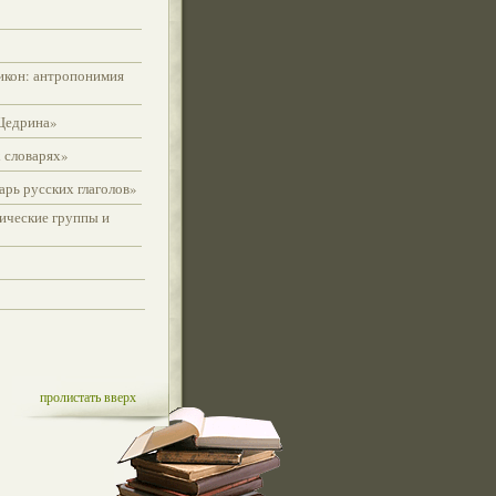
икон: антропонимия
Щедрина»
 словарях»
рь русских глаголов»
ические группы и
пролистать вверх