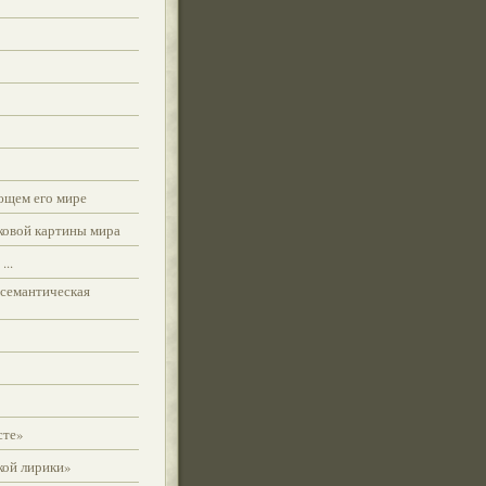
ющем его мире
ковой картины мира
..
 семантическая
сте»
кой лирики»